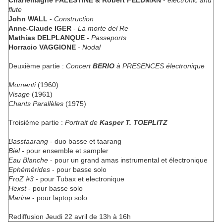
Charlemagne PALESTINE & Robert FELDMAN
-
electronic and
flute
John WALL
-
Construction
Anne-Claude IGER
-
La morte del Re
Mathias DELPLANQUE
-
Passeports
Horracio VAGGIONE
-
Nodal
Deuxième partie :
Concert
BERIO
à PRESENCES électronique
Momenti
(1960)
Visage
(1961)
Chants Parallèles
(1975)
Troisième partie :
Portrait de
Kasper T. TOEPLITZ
Basstaarang
- duo basse et taarang
Biel
- pour ensemble et sampler
Eau Blanche
- pour un grand amas instrumental et électronique
Ephémérides
- pour basse solo
FroZ #3
- pour Tubax et electronique
Hexst
- pour basse solo
Marine
- pour laptop solo
Rediffusion Jeudi 22 avril de 13h à 16h