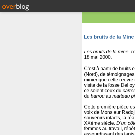
Les bruits de la Mine
Les bruits de la mine
, 
18 mai 2000.
C’est à partir de bruits
(Nord), de témoignages
minier que cette œuvre e
visite de la fosse Dello
ce soient ceux du
carre
du
barrou
au
marteau p
Cette première pièce est
voix de Monsieur Radojew
souvenirs intacts, la ré
XXème siècle.
D’un côté
femmes au travail, répé
assourdissant des tapis 