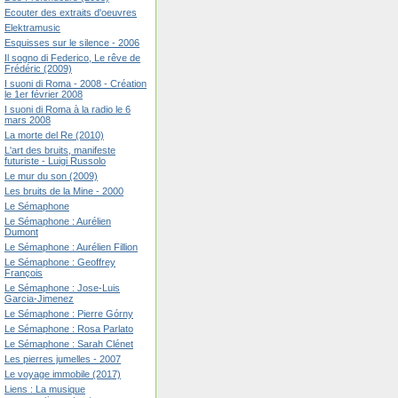
Ecouter des extraits d'oeuvres
Elektramusic
Esquisses sur le silence - 2006
Il sogno di Federico, Le rêve de
Frédéric (2009)
I suoni di Roma - 2008 - Création
le 1er février 2008
I suoni di Roma à la radio le 6
mars 2008
La morte del Re (2010)
L'art des bruits, manifeste
futuriste - Luigi Russolo
Le mur du son (2009)
Les bruits de la Mine - 2000
Le Sémaphone
Le Sémaphone : Aurélien
Dumont
Le Sémaphone : Aurélien Fillion
Le Sémaphone : Geoffrey
François
Le Sémaphone : Jose-Luis
Garcia-Jimenez
Le Sémaphone : Pierre Górny
Le Sémaphone : Rosa Parlato
Le Sémaphone : Sarah Clénet
Les pierres jumelles - 2007
Le voyage immobile (2017)
Liens : La musique