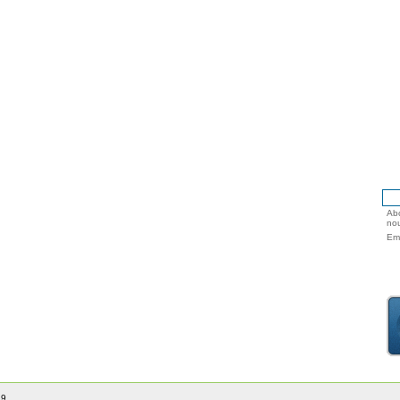
Abo
nou
Ema
 9