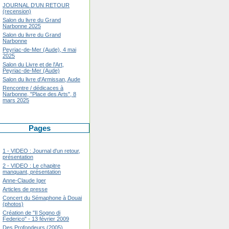
JOURNAL D'UN RETOUR
(recension)
Salon du livre du Grand
Narbonne 2025
Salon du livre du Grand
Narbonne
Peyriac-de-Mer (Aude), 4 mai
2025
Salon du Livre et de l'Art,
Peyriac-de-Mer (Aude)
Salon du livre d'Armissan, Aude
Rencontre / dédicaces à
Narbonne, "Place des Arts", 8
mars 2025
Pages
1 - VIDEO : Journal d'un retour,
présentation
2 - VIDEO : Le chapitre
manquant, présentation
Anne-Claude Iger
Articles de presse
Concert du Sémaphone à Douai
(photos)
Création de "Il Sogno di
Federico" - 13 février 2009
Des Profondeurs (2005)