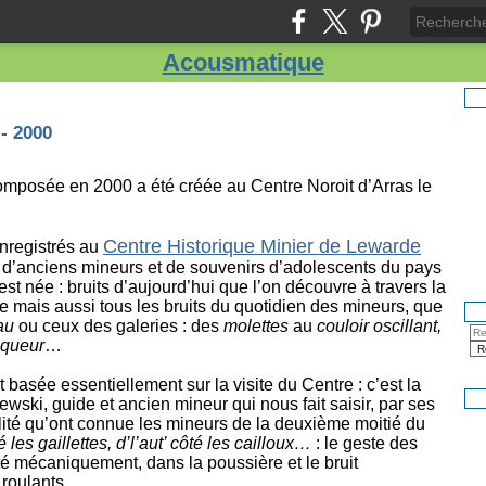
Acousmatique
 - 2000
composée en 2000
a été créée au Centre Noroit d’Arras le
Centre Historique Minier de Lewarde
 enregistrés au
 d’anciens mineurs et de souvenirs d’adolescents du pays
st née : bruits d’aujourd’hui que l’on découvre à travers la
ye mais aussi tous les bruits du quotidien des mineurs, que
au
ou ceux des galeries : des
molettes
au
couloir oscillant,
iqueur
…
 basée essentiellement sur la visite du Centre : c’est la
ski, guide et ancien mineur qui nous fait saisir, par ses
alité qu’ont connue les mineurs de la deuxième moitié du
 les gaillettes, d’l’aut’ côté les cailloux…
: le geste des
té mécaniquement, dans la poussière et le bruit
roulants.