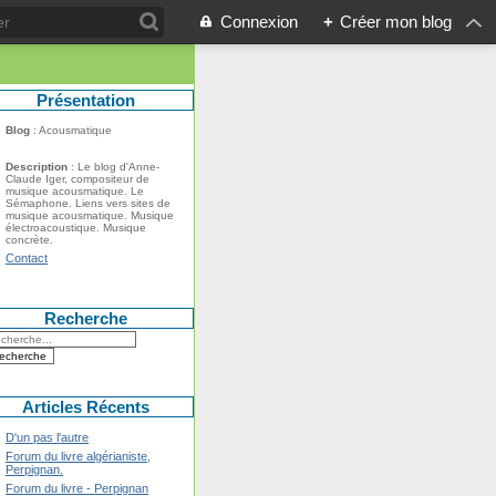
Connexion
+
Créer mon blog
Présentation
Blog
: Acousmatique
Description
: Le blog d'Anne-
Claude Iger, compositeur de
musique acousmatique. Le
Sémaphone. Liens vers sites de
musique acousmatique. Musique
électroacoustique. Musique
concrète.
Contact
Recherche
Articles Récents
D'un pas l'autre
Forum du livre algérianiste,
Perpignan.
Forum du livre - Perpignan