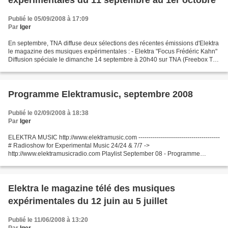
expérimentales du 11 septembre au 1er octobre
Publié le 05/09/2008 à 17:09
Par
Iger
En septembre, TNA diffuse deux sélections des récentes émissions d'Elektra
le magazine des musiques expérimentales : - Elektra "Focus Frédéric Kahn"
Diffusion spéciale le dimanche 14 septembre à 20h40 sur TNA (Freebox TV
canal 168 - Livebox TV canal 110)...
Programme Elektramusic, septembre 2008
Publié le 02/09/2008 à 18:38
Par
Iger
ELEKTRA MUSIC http://www.elektramusic.com ----------------------------------------
# Radioshow for Experimental Music 24/24 & 7/7 ->
http://www.elektramusicradio.com Playlist September 08 - Programme
Septembre 2008 : - Gilles Sivilotto : "Lignes claires"...
Elektra le magazine télé des musiques
expérimentales du 12 juin au 5 juillet
Publié le 11/06/2008 à 13:20