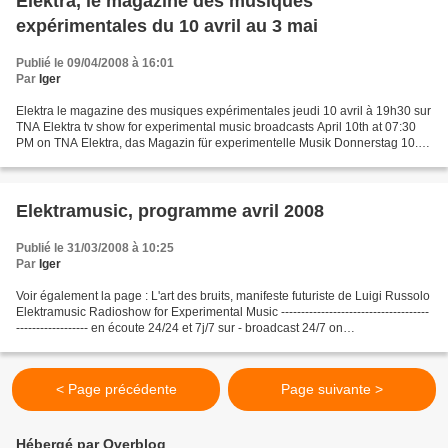
Elektra, le magazine des musiques
expérimentales du 10 avril au 3 mai
Publié le 09/04/2008 à 16:01
Par
Iger
Elektra le magazine des musiques expérimentales jeudi 10 avril à 19h30 sur
TNA Elektra tv show for experimental music broadcasts April 10th at 07:30
PM on TNA Elektra, das Magazin für experimentelle Musik Donnerstag 10.
April um 19 Uhr 30 auf TNA -----------------------------------------------...
Elektramusic, programme avril 2008
Publié le 31/03/2008 à 10:25
Par
Iger
Voir également la page : L'art des bruits, manifeste futuriste de Luigi Russolo
Elektramusic Radioshow for Experimental Music -------------------------------------
------------------ en écoute 24/24 et 7j/7 sur - broadcast 24/7 on
http://www.elektramusicRadio.com...
< Page précédente
Page suivante >
Hébergé par Overblog