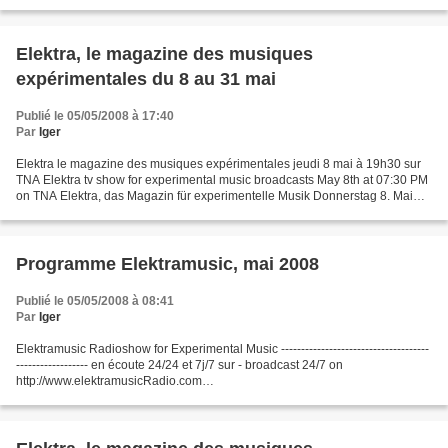
contemporaine "Champs Libres" (3 au 20 juin...
Elektra, le magazine des musiques
expérimentales du 8 au 31 mai
Publié le 05/05/2008 à 17:40
Par
Iger
Elektra le magazine des musiques expérimentales jeudi 8 mai à 19h30 sur
TNA Elektra tv show for experimental music broadcasts May 8th at 07:30 PM
on TNA Elektra, das Magazin für experimentelle Musik Donnerstag 8. Mai
um 19 Uhr 30 auf TNA -----------------------------------------------...
Programme Elektramusic, mai 2008
Publié le 05/05/2008 à 08:41
Par
Iger
Elektramusic Radioshow for Experimental Music -------------------------------------
------------------ en écoute 24/24 et 7j/7 sur - broadcast 24/7 on
http://www.elektramusicRadio.com
http://www.live365.com/stations/elektramusic PROGRAMME MAI'08 -
MAY'08...