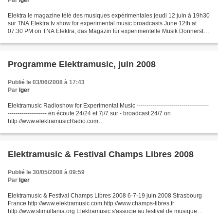
Par
Iger
Elektra le magazine télé des musiques expérimentales jeudi 12 juin à 19h30
sur TNA Elektra tv show for experimental music broadcasts June 12th at
07:30 PM on TNA Elektra, das Magazin für experimentelle Musik Donnerstag
12. Juni um 19 Uhr 30 auf TNA -----------------------------------------------...
Programme Elektramusic, juin 2008
Publié le 03/06/2008 à 17:43
Par
Iger
Elektramusic Radioshow for Experimental Music -------------------------------------
-------------------- en écoute 24/24 et 7j/7 sur - broadcast 24/7 on
http://www.elektramusicRadio.com
http://www.live365.com/stations/elektramusic PROGRAMME JUIN'08 -
JUNE'08...
Elektramusic & Festival Champs Libres 2008
Publié le 30/05/2008 à 09:59
Par
Iger
Elektramusic & Festival Champs Libres 2008 6-7-19 juin 2008 Strasbourg
France http://www.elektramusic.com http://www.champs-libres.fr
http://www.stimultania.org Elektramusic s'associe au festival de musique